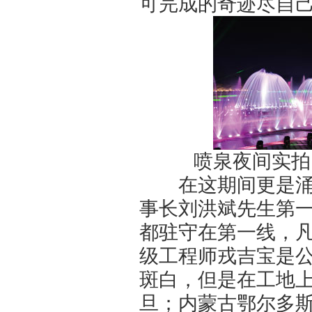
可完成的奇迹尽自
喷泉夜间
在这期间更是涌现
事长刘洪斌先生第
都驻守在第一线，
级工程师戎吉宝是
斑白，但是在工地
旦；内蒙古鄂尔多